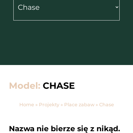
Model:
CHASE
Home
»
Projekty
»
Place zabaw
»
Chase
Nazwa nie bierze się z nikąd.