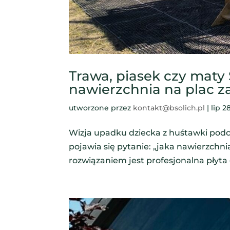
Trawa, piasek czy maty
nawierzchnia na plac z
utworzone przez
kontakt@bsolich.pl
|
lip 2
Wizja upadku dziecka z huśtawki pod
pojawia się pytanie: „jaka nawierzchn
rozwiązaniem jest profesjonalna płyt