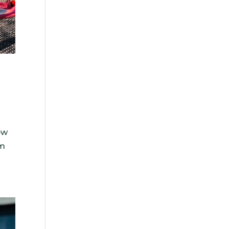
ów
ym