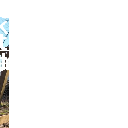
erta
klep
takt
jekt
alny