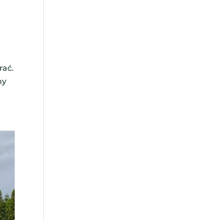
rać.
ny