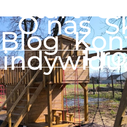
Start
Of
O nas
S
Blog
Kon
Pro
indywidu